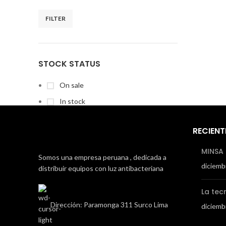
FILTER
STOCK STATUS
On sale
In stock
RECIENT
MINSA 
TOP RATED PRODUCTS
Somos una empresa peruana , dedicada a
diciemb
distribuir equipos con luz antibacteriana
U15
$
1,023.00
La tec
Dirección: Paramonga 311 Surco Lima
diciemb
U58