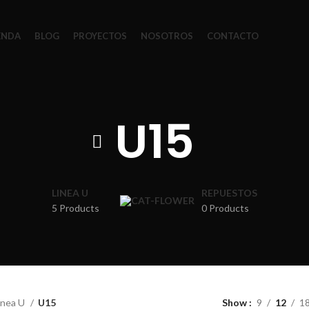
ENDA
BLOG
PROYECTOS
NOSOTROS
CONTACTO
U15
LINEA U
REPUESTOS
5 Products
0 Products
inea U
U15
Show
9
12
1