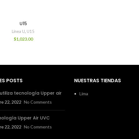
U15
Linea U
,
U15
$
1,023.00
ES POSTS
NUESTRAS TIENDAS
utiliza tecnología Upper air
Lima
re 22, 2022
No Comments
nología Upper Air UVC
re 22, 2022
No Comments