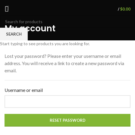
/
$
0.00
My account
SEARCH
Start typing to see products you are looking for.
Lost your password? Please enter your username or email
address. You will receive a link to create a new password via
email.
Username or email
RESET PASSWORD